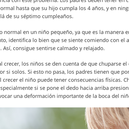
cencia con este problema. Los padres deben tener en 
normal hasta que su hijo cumpla los 4 años, y en nin
llá de su séptimo cumpleaños.
jo normal en un niño pequeño, ya que es la manera 
nto, identifica lo bien que se siente comiendo con el 
 Así, consigue sentirse calmado y relajado.
al crecer, los niños se den cuenta de que chuparse el
or si solos. Si esto no pasa, los padres tienen que po
l crecer el niño puede tener consecuencias físicas. C
specialmente si se pone el dedo hacia arriba presio
vocar una deformación importante de la boca del niñ