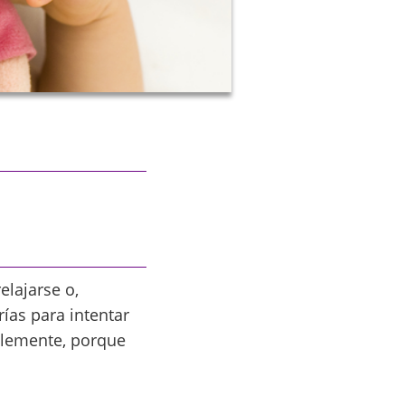
lajarse o,
ías para intentar
mplemente, porque