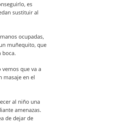
nseguirlo, es
dan sustituir al
s manos ocupadas,
r un muñequito, que
a boca.
do vemos que va a
un masaje en el
cer al niño una
ediante amenazas.
ea de dejar de