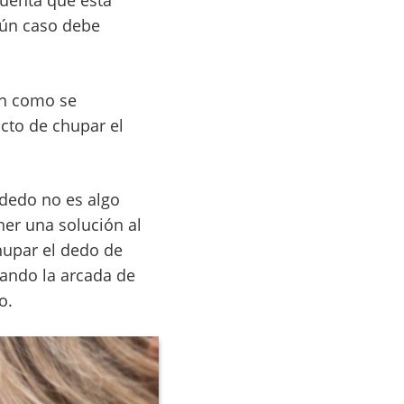
cuenta que esta
gún caso debe
en como se
acto de chupar el
 dedo no es algo
ner una solución al
hupar el dedo de
nando la arcada de
o.