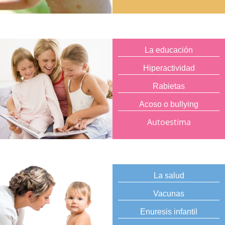
La educación
Hiperactividad
Rabietas
Acoso o bullying
Autoestima
La salud
Vacunas
Enuresis infantil