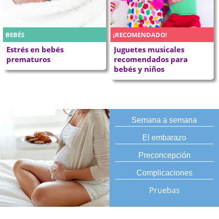
BEBÉS
¡RECOMENDADO!
Estrés en bebés
Juguetes musicales
prematuros
recomendados para
bebés y niños
Semana a semana
El embarazo
Preconcepción
Complicaciones
Pruebas