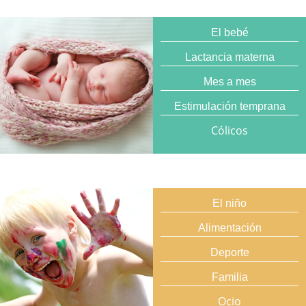
El bebé
Lactancia materna
Mes a mes
Estimulación temprana
Cólicos
El niño
Alimentación
Deporte
Familia
Ocio