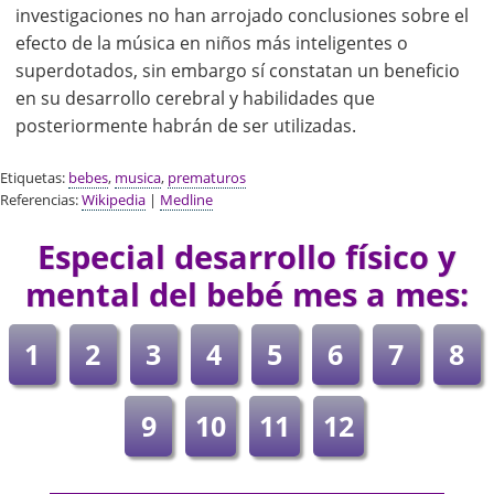
investigaciones no han arrojado conclusiones sobre el
efecto de la música en niños más inteligentes o
superdotados, sin embargo sí constatan un beneficio
en su desarrollo cerebral y habilidades que
posteriormente habrán de ser utilizadas.
Etiquetas:
bebes
,
musica
,
prematuros
Referencias:
Wikipedia
|
Medline
Especial desarrollo físico y
mental del bebé mes a mes:
1
2
3
4
5
6
7
8
9
10
11
12