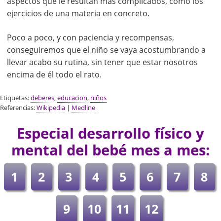
aspectos que le resultan más complicados, como los
ejercicios de una materia en concreto.
Poco a poco, y con paciencia y recompensas,
conseguiremos que el niño se vaya acostumbrando a
llevar acabo su rutina, sin tener que estar nosotros
encima de él todo el rato.
Etiquetas:
deberes
,
educacion
,
niños
Referencias:
Wikipedia
|
Medline
Especial desarrollo físico y
mental del bebé mes a mes:
1
2
3
4
5
6
7
8
9
10
11
12