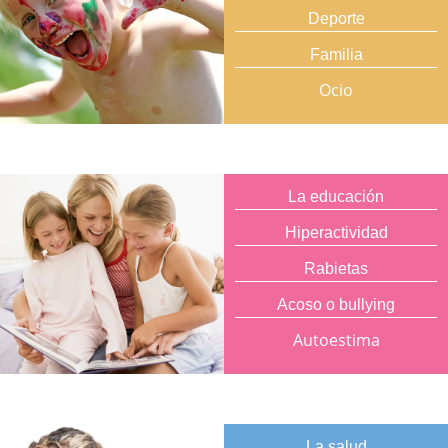
Deporte
Familia
Ocio
La educación
Hiperactividad
Rabietas
Acoso o bullying
Autoestima
La salud