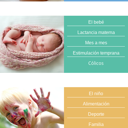
El bebé
Lactancia materna
Mes a mes
Estimulación temprana
Cólicos
El niño
Alimentación
Deporte
Familia