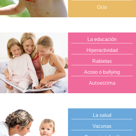
Ocio
La educación
Hiperactividad
Rabietas
Acoso o bullying
Autoestima
La salud
Vacunas