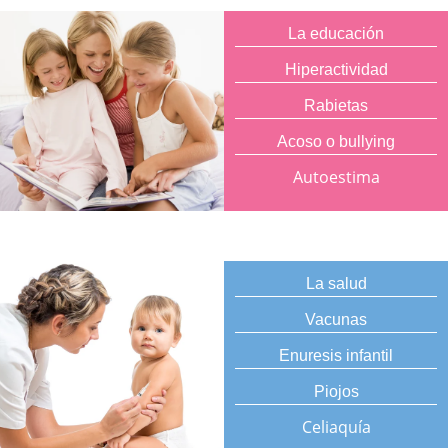
La educación
Hiperactividad
Rabietas
Acoso o bullying
Autoestima
La salud
Vacunas
Enuresis infantil
Piojos
Celiaquía