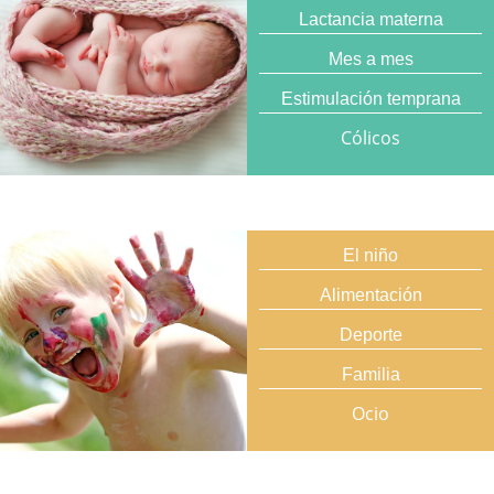
Lactancia materna
Mes a mes
Estimulación temprana
Cólicos
El niño
Alimentación
Deporte
Familia
Ocio