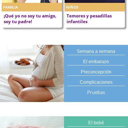
FAMILIA
NIÑOS
¡Qué yo no soy tu amigo,
Temores y pesadillas
soy tu padre!
infantiles
Semana a semana
El embarazo
Preconcepción
Complicaciones
Pruebas
El bebé