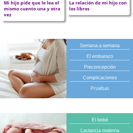
Mi hijo pide que le lea el
La relación de mi hijo con
mismo cuento una y otra
los libros
vez
Semana a semana
El embarazo
Preconcepción
Complicaciones
Pruebas
El bebé
Lactancia materna