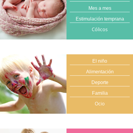
Mes a mes
Estimulación temprana
Cólicos
El niño
Alimentación
Deporte
Familia
Ocio