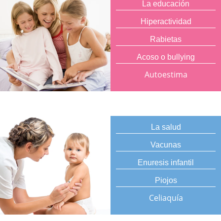
La educación
Hiperactividad
Rabietas
Acoso o bullying
Autoestima
La salud
Vacunas
Enuresis infantil
Piojos
Celiaquía