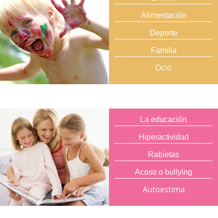
Alimentación
Deporte
Familia
Ocio
La educación
Hiperactividad
Rabietas
Acoso o bullying
Autoestima