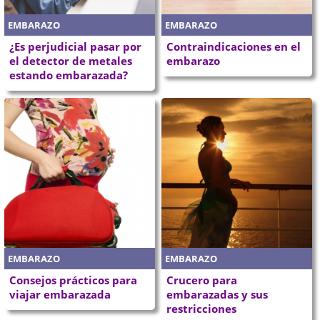
EMBARAZO
EMBARAZO
¿Es perjudicial pasar por
Contraindicaciones en el
el detector de metales
embarazo
estando embarazada?
EMBARAZO
EMBARAZO
Consejos prácticos para
Crucero para
viajar embarazada
embarazadas y sus
restricciones