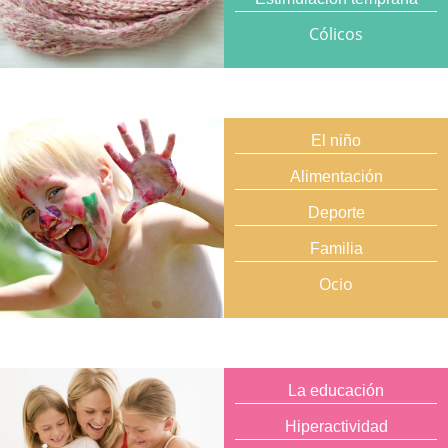
Cólicos
El niño
Alimentación
Deporte
Familia
Ocio
La educación
Hiperactividad