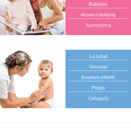
Rabietas
Acoso o bullying
Autoestima
La salud
Vacunas
Enuresis infantil
Piojos
Celiaquía