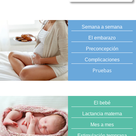
Semana a semana
El embarazo
Preconcepción
Complicaciones
Pruebas
El bebé
Lactancia materna
Mes a mes
Estimulación temprana