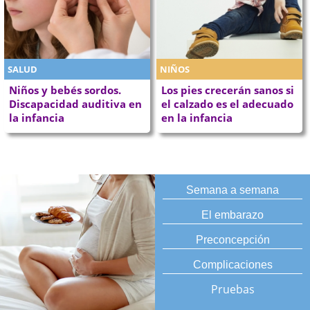
SALUD
NIÑOS
Niños y bebés sordos.
Los pies crecerán sanos si
Discapacidad auditiva en
el calzado es el adecuado
la infancia
en la infancia
Semana a semana
El embarazo
Preconcepción
Complicaciones
Pruebas