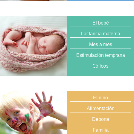
El bebé
Lactancia materna
Mes a mes
Estimulación temprana
Cólicos
El niño
Alimentación
Deporte
Familia