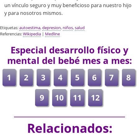
un vínculo seguro y muy beneficioso para nuestro hijo
y para nosotros mismos.
Etiquetas:
autoestima
,
depresion
,
niños
,
salud
Referencias:
Wikipedia
|
Medline
Especial desarrollo físico y
mental del bebé mes a mes:
1
2
3
4
5
6
7
8
9
10
11
12
Relacionados: