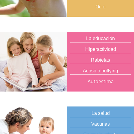
Ocio
La educación
Hiperactividad
Rabietas
Acoso o bullying
Autoestima
La salud
Vacunas