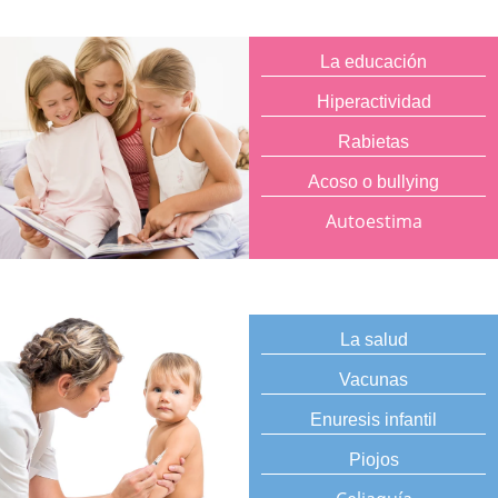
La educación
Hiperactividad
Rabietas
Acoso o bullying
Autoestima
La salud
Vacunas
Enuresis infantil
Piojos