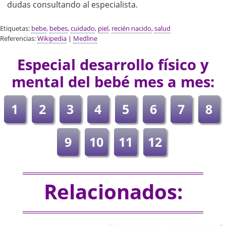
dudas consultando al especialista.
Etiquetas:
bebe
,
bebes
,
cuidado
,
piel
,
recién nacido
,
salud
Referencias:
Wikipedia
|
Medline
Especial desarrollo físico y
mental del bebé mes a mes:
1
2
3
4
5
6
7
8
9
10
11
12
Relacionados: