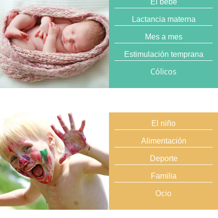
El bebé
Lactancia materna
Mes a mes
Estimulación temprana
Cólicos
El niño
Alimentación
Deporte
Familia
Ocio