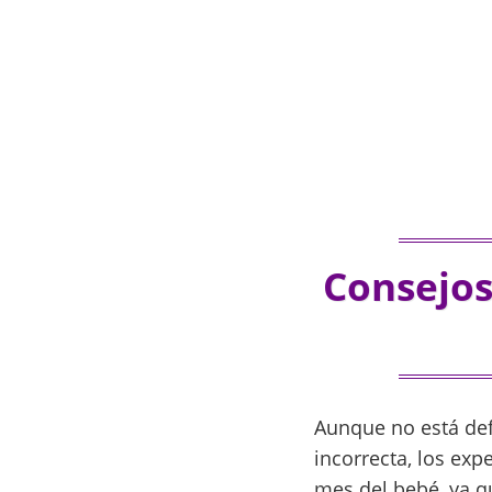
Consejos
Aunque no está defi
incorrecta, los exp
mes del bebé, ya q