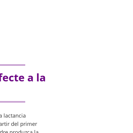
ecte a la
a lactancia
rtir del primer
dre produzca la