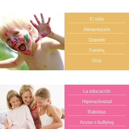
El niño
Alimentación
Deporte
Familia
Ocio
La educación
Hiperactividad
Rabietas
Acoso o bullying