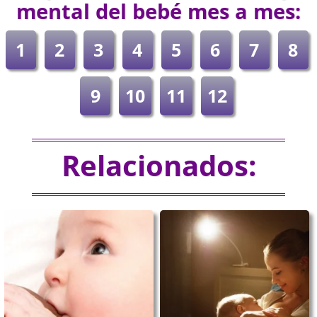
mental del bebé mes a mes:
1
2
3
4
5
6
7
8
9
10
11
12
Relacionados: