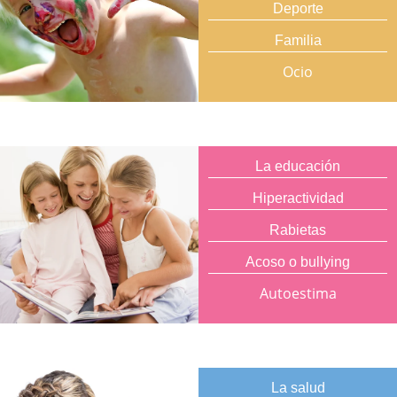
Deporte
Familia
Ocio
La educación
Hiperactividad
Rabietas
Acoso o bullying
Autoestima
La salud