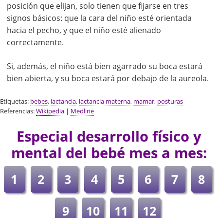
posición que elijan, solo tienen que fijarse en tres
signos básicos: que la cara del niño esté orientada
hacia el pecho, y que el niño esté alienado
correctamente.
Si, además, el niño está bien agarrado su boca estará
bien abierta, y su boca estará por debajo de la aureola.
Etiquetas:
bebes
,
lactancia
,
lactancia materna
,
mamar
,
posturas
Referencias:
Wikipedia
|
Medline
Especial desarrollo físico y
mental del bebé mes a mes:
1
2
3
4
5
6
7
8
9
10
11
12