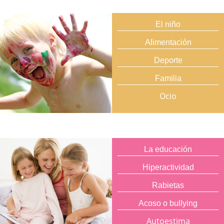
El niño
Alimentación
Deporte
Familia
Ocio
La educación
Hiperactividad
Rabietas
Acoso o bullying
Autoestima