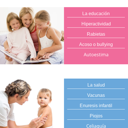
La educación
Hiperactividad
Rabietas
Acoso o bullying
Autoestima
La salud
Vacunas
Enuresis infantil
Piojos
Celiaquía