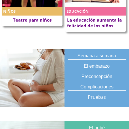
NIÑOS
EDUCACIÓN
Teatro para niños
La educación aumenta la
felicidad de los niños
Semana a semana
El embarazo
Preconcepción
Complicaciones
Pruebas
El bebé