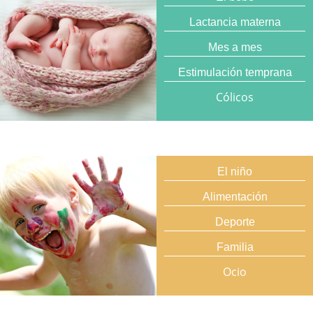
Lactancia materna
Mes a mes
Estimulación temprana
Cólicos
El niño
Alimentación
Deporte
Familia
Ocio