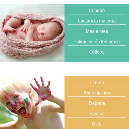
El bebé
Lactancia materna
Mes a mes
Estimulación temprana
Cólicos
El niño
Alimentación
Deporte
Familia
Ocio