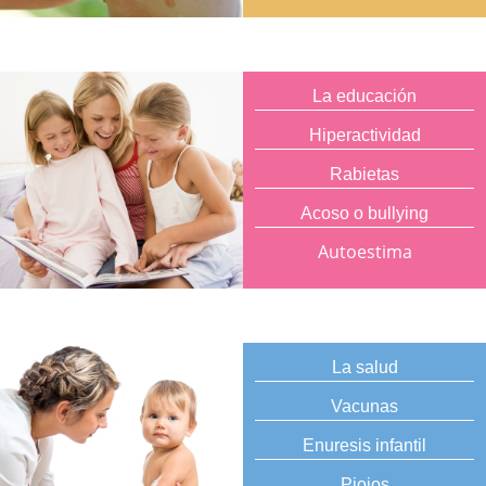
La educación
Hiperactividad
Rabietas
Acoso o bullying
Autoestima
La salud
Vacunas
Enuresis infantil
Piojos