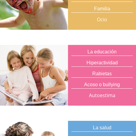
Familia
Ocio
La educación
Hiperactividad
Rabietas
Acoso o bullying
Autoestima
La salud