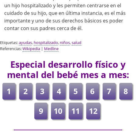
un hijo hospitalizado y les permiten centrarse en el
cuidado de su hijo, que en última instancia, es el más
importante y uno de sus derechos básicos es poder
contar con sus padres cerca de él.
Etiquetas:
ayudas
,
hospitalizado
,
niños
,
salud
Referencias:
Wikipedia
|
Medline
Especial desarrollo físico y
mental del bebé mes a mes:
1
2
3
4
5
6
7
8
9
10
11
12