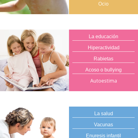
Ocio
La educación
Hiperactividad
Rabietas
Acoso o bullying
Autoestima
La salud
Vacunas
Enuresis infantil