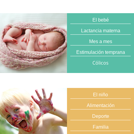
El bebé
Lactancia materna
Mes a mes
Estimulación temprana
Cólicos
El niño
Alimentación
Deporte
Familia