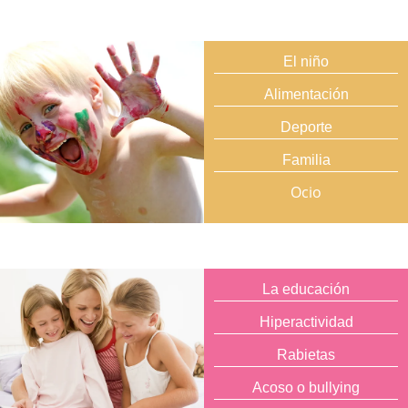
El niño
Alimentación
Deporte
Familia
Ocio
La educación
Hiperactividad
Rabietas
Acoso o bullying