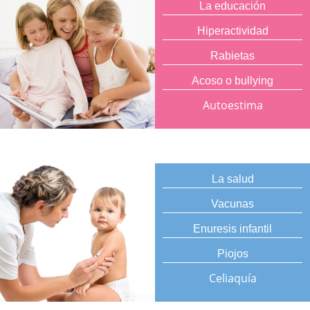
La educación
Hiperactividad
Rabietas
Acoso o bullying
Autoestima
La salud
Vacunas
Enuresis infantil
Piojos
Celiaquía