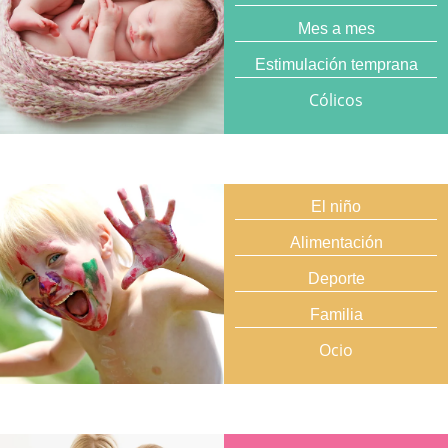
Mes a mes
Estimulación temprana
Cólicos
El niño
Alimentación
Deporte
Familia
Ocio