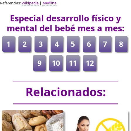
Referencias:
Wikipedia
|
Medline
Especial desarrollo físico y
mental del bebé mes a mes:
1
2
3
4
5
6
7
8
9
10
11
12
Relacionados: