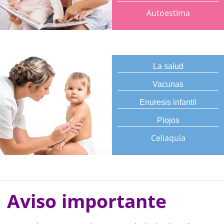
Autoestima
La salud
Vacunas
Enuresis infantil
Piojos
Celiaquía
Aviso importante