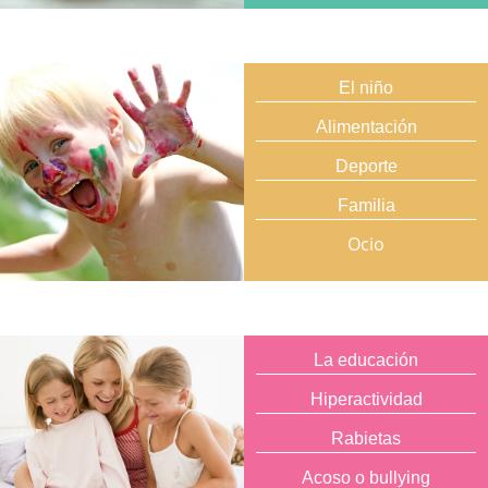
El niño
Alimentación
Deporte
Familia
Ocio
La educación
Hiperactividad
Rabietas
Acoso o bullying