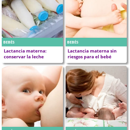
BEBÉS
BEBÉS
Lactancia materna:
Lactancia materna sin
conservar la leche
riesgos para el bebé