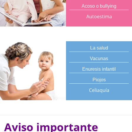
Acoso o bullying
Autoestima
La salud
Vacunas
Enuresis infantil
Piojos
Celiaquía
Aviso importante