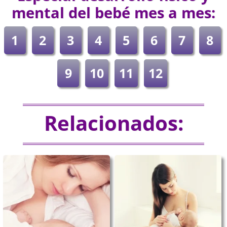
mental del bebé mes a mes:
1
2
3
4
5
6
7
8
9
10
11
12
Relacionados: