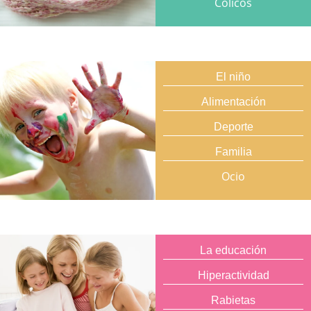
Cólicos
El niño
Alimentación
Deporte
Familia
Ocio
La educación
Hiperactividad
Rabietas