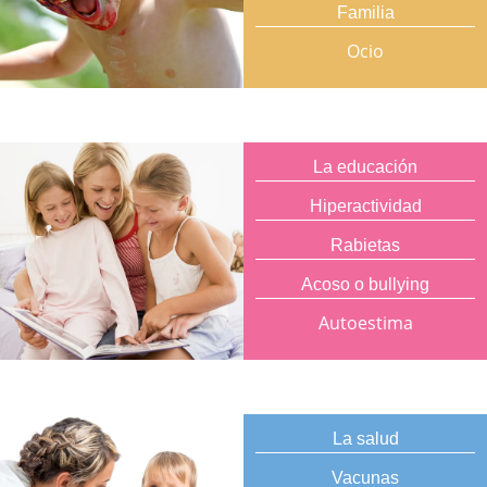
Familia
Ocio
La educación
Hiperactividad
Rabietas
Acoso o bullying
Autoestima
La salud
Vacunas