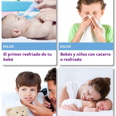
SALUD
SALUD
El primer resfriado de tu
Bebés y niños con catarro
bebé
o resfriado