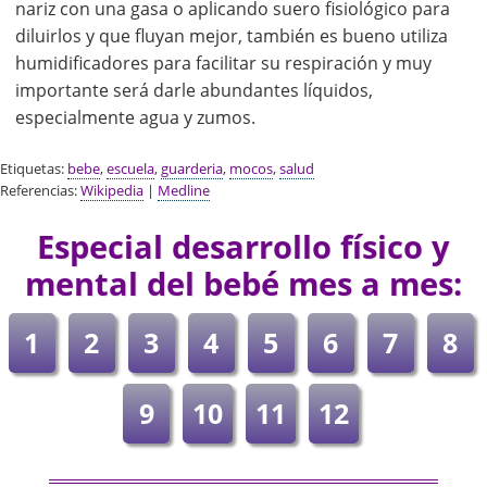
nariz con una gasa o aplicando suero fisiológico para
diluirlos y que fluyan mejor, también es bueno utiliza
humidificadores para facilitar su respiración y muy
importante será darle abundantes líquidos,
especialmente agua y zumos.
Etiquetas:
bebe
,
escuela
,
guarderia
,
mocos
,
salud
Referencias:
Wikipedia
|
Medline
Especial desarrollo físico y
mental del bebé mes a mes:
1
2
3
4
5
6
7
8
9
10
11
12