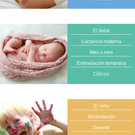
El bebé
Lactancia materna
Mes a mes
Estimulación temprana
Cólicos
El niño
Alimentación
Deporte