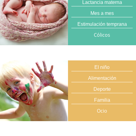
Lactancia materna
Mes a mes
Estimulación temprana
Cólicos
El niño
Alimentación
Deporte
Familia
Ocio