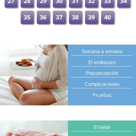
27
28
29
30
31
32
33
34
35
36
37
38
39
40
Semana a semana
El embarazo
Preconcepción
Complicaciones
Pruebas
El bebé