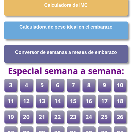
Calculadora de IMC
Calculadora de peso ideal en el embarazo
Conversor de semanas a meses de embarazo
Especial semana a semana:
3
4
5
6
7
8
9
10
11
12
13
14
15
16
17
18
19
20
21
22
23
24
25
26