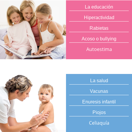
La educación
Hiperactividad
Rabietas
Acoso o bullying
Autoestima
La salud
Vacunas
Enuresis infantil
Piojos
Celiaquía