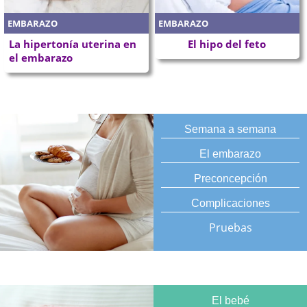
EMBARAZO
EMBARAZO
La hipertonía uterina en
El hipo del feto
el embarazo
Semana a semana
El embarazo
Preconcepción
Complicaciones
Pruebas
El bebé