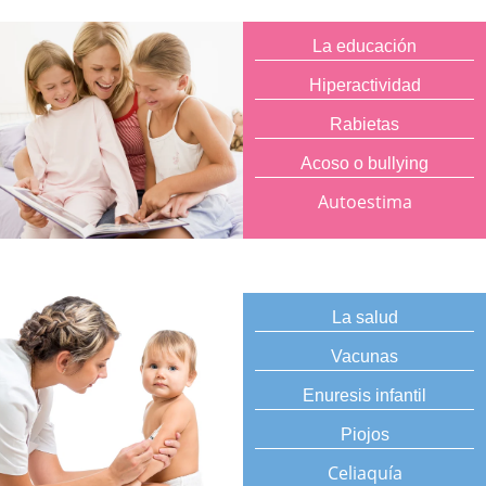
La educación
Hiperactividad
Rabietas
Acoso o bullying
Autoestima
La salud
Vacunas
Enuresis infantil
Piojos
Celiaquía