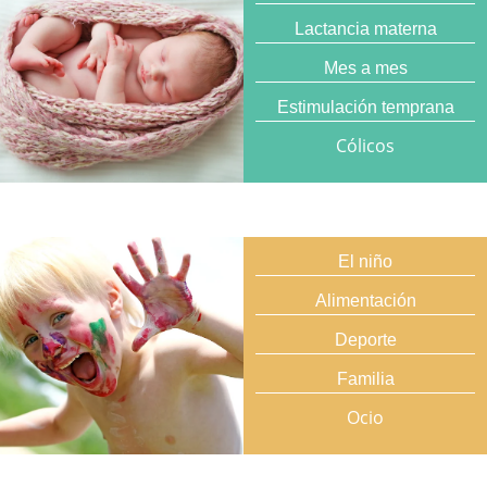
Lactancia materna
Mes a mes
Estimulación temprana
Cólicos
El niño
Alimentación
Deporte
Familia
Ocio