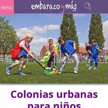
MENÚ
Colonias urbanas
para niños