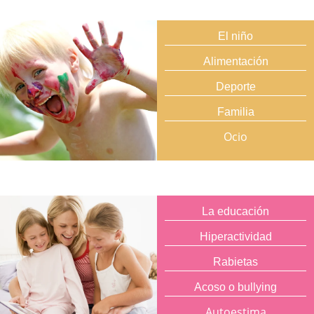
El niño
Alimentación
Deporte
Familia
Ocio
La educación
Hiperactividad
Rabietas
Acoso o bullying
Autoestima