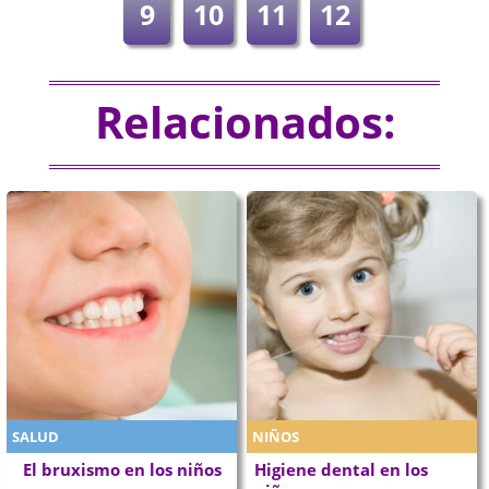
9
10
11
12
Relacionados:
SALUD
NIÑOS
El bruxismo en los niños
Higiene dental en los