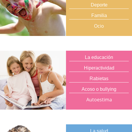
Deporte
Familia
Ocio
La educación
Hiperactividad
Rabietas
Acoso o bullying
Autoestima
La salud