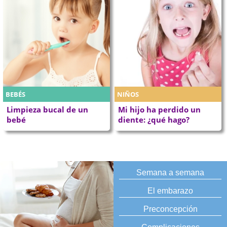
BEBÉS
NIÑOS
Limpieza bucal de un
Mi hijo ha perdido un
bebé
diente: ¿qué hago?
Semana a semana
El embarazo
Preconcepción