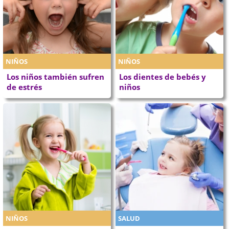
NIÑOS
NIÑOS
Los niños también sufren
Los dientes de bebés y
de estrés
niños
NIÑOS
SALUD