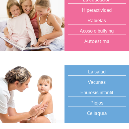
Hiperactividad
Rabietas
Acoso o bullying
Autoestima
La salud
Vacunas
Enuresis infantil
Piojos
Celiaquía