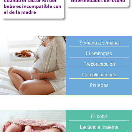
Cuando el factor Rh del
Enfermedades del otoño
bebé es incompatible con
el de la madre
Semana a semana
El embarazo
Preconcepción
Complicaciones
Pruebas
El bebé
Lactancia materna