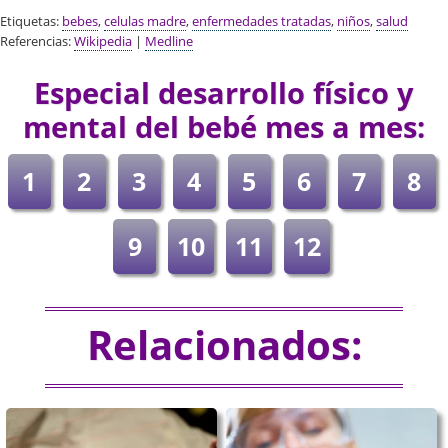
Etiquetas:
bebes
,
celulas madre
,
enfermedades tratadas
,
niños
,
salud
Referencias:
Wikipedia
|
Medline
Especial desarrollo físico y
mental del bebé mes a mes:
1
2
3
4
5
6
7
8
9
10
11
12
Relacionados: