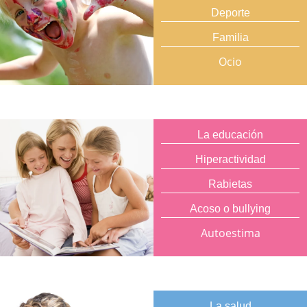
Deporte
Familia
Ocio
La educación
Hiperactividad
Rabietas
Acoso o bullying
Autoestima
La salud