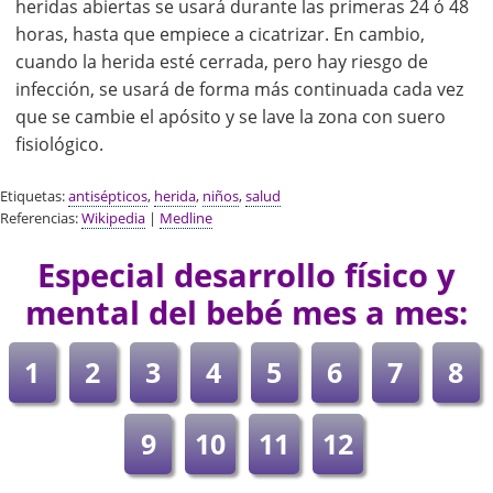
heridas abiertas se usará durante las primeras 24 ó 48
horas, hasta que empiece a cicatrizar. En cambio,
cuando la herida esté cerrada, pero hay riesgo de
infección, se usará de forma más continuada cada vez
que se cambie el apósito y se lave la zona con suero
fisiológico.
Etiquetas:
antisépticos
,
herida
,
niños
,
salud
Referencias:
Wikipedia
|
Medline
Especial desarrollo físico y
mental del bebé mes a mes:
1
2
3
4
5
6
7
8
9
10
11
12