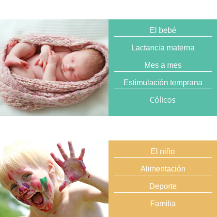
El bebé
Lactancia materna
Mes a mes
Estimulación temprana
Cólicos
El niño
Alimentación
Deporte
Familia