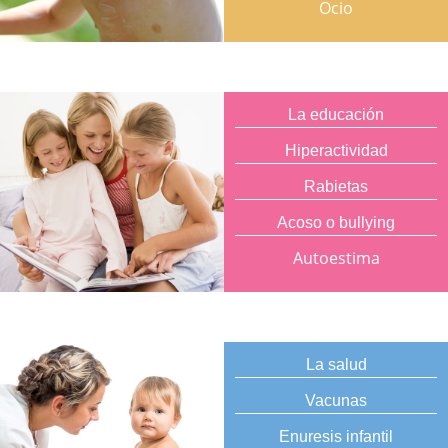
Ocio
La educación
Hiperactividad
Rabietas
Acoso o bullying
Autoestima
La salud
Vacunas
Enuresis infantil