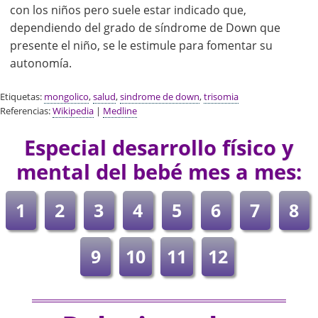
con los niños pero suele estar indicado que,
dependiendo del grado de síndrome de Down que
presente el niño, se le estimule para fomentar su
autonomía.
Etiquetas:
mongolico
,
salud
,
sindrome de down
,
trisomia
Referencias:
Wikipedia
|
Medline
Especial desarrollo físico y
mental del bebé mes a mes:
1
2
3
4
5
6
7
8
9
10
11
12