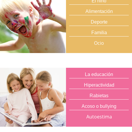
El niño
Alimentación
Deporte
Familia
Ocio
La educación
Hiperactividad
Rabietas
Acoso o bullying
Autoestima