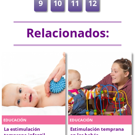
9
10
11
12
Relacionados:
EDUCACIÓN
EDUCACIÓN
La estimulación
Estimulación temprana
temprana infantil
en los bebés