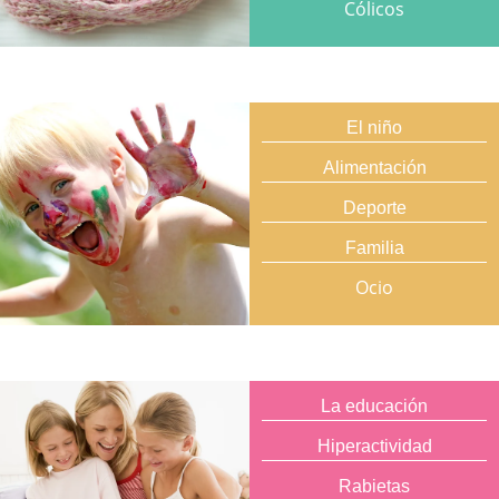
Cólicos
El niño
Alimentación
Deporte
Familia
Ocio
La educación
Hiperactividad
Rabietas