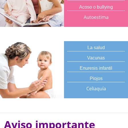
Acoso o bullying
Autoestima
La salud
Vacunas
Enuresis infantil
Piojos
Celiaquía
Aviso importante