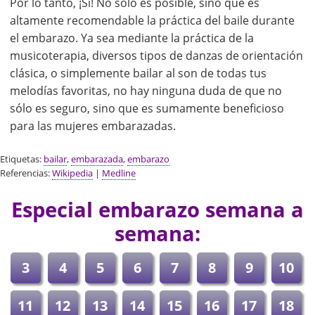
Por lo tanto, ¡Sí! No sólo es posible, sino que es
altamente recomendable la práctica del baile durante
el embarazo. Ya sea mediante la práctica de la
musicoterapia, diversos tipos de danzas de orientación
clásica, o simplemente bailar al son de todas tus
melodías favoritas, no hay ninguna duda de que no
sólo es seguro, sino que es sumamente beneficioso
para las mujeres embarazadas.
Etiquetas:
bailar
,
embarazada
,
embarazo
Referencias:
Wikipedia
|
Medline
Especial embarazo semana a
semana:
3
4
5
6
7
8
9
10
11
12
13
14
15
16
17
18