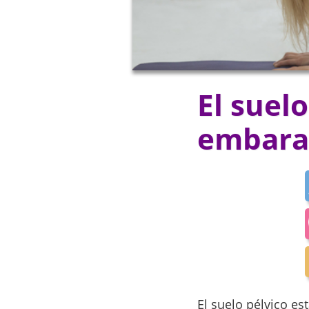
El suel
embara
El suelo pélvico e