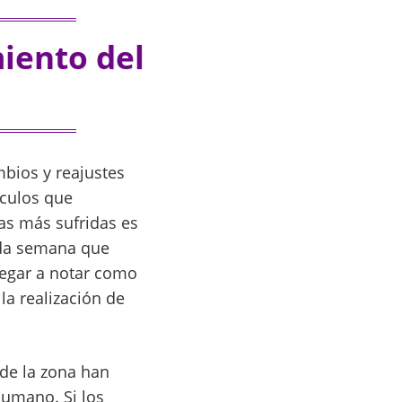
miento del
mbios y reajustes
sculos que
as más sufridas es
ada semana que
legar a notar como
la realización de
 de la zona han
umano. Si los