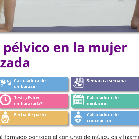
o pélvico en la mujer
zada
Calculadora de
Semana a semana
embarazo
Test: ¿Estoy
Calculadora de
embarazada?
ovulación
Fecha de parto
Calculadora de
concepción
stá formado por todo el conjunto de músculos y ligam