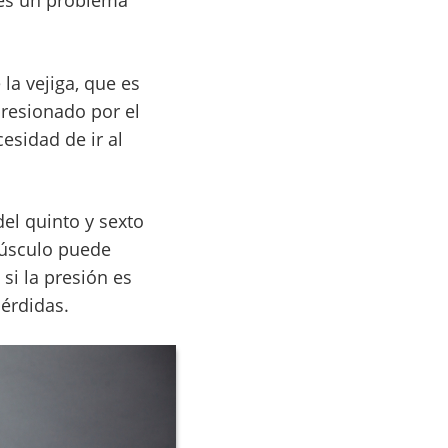
es un problema
la vejiga, que es
presionado por el
esidad de ir al
el quinto y sexto
 músculo puede
 si la presión es
érdidas.