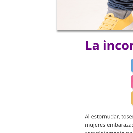
La inco
Al estornudar, tos
mujeres embarazada