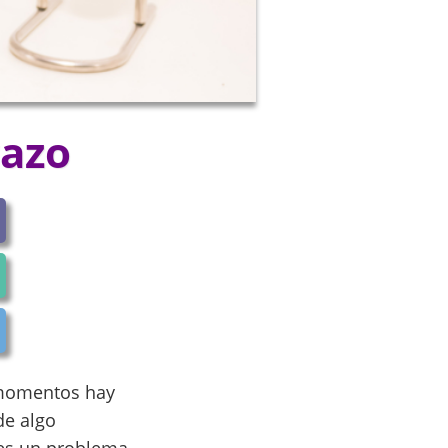
razo
s momentos hay
de algo