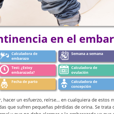
ntinencia en el emba
Calculadora de
Semana a semana
embarazo
Test: ¿Estoy
Calculadora de
embarazada?
ovulación
Fecha de parto
Calculadora de
concepción
er, hacer un esfuerzo, reírse… en cualquiera de esto
s que sufren pequeñas pérdidas de orina. Se trata 