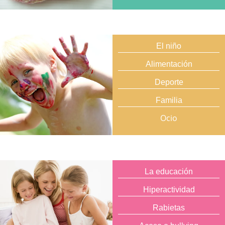
El niño
Alimentación
Deporte
Familia
Ocio
La educación
Hiperactividad
Rabietas