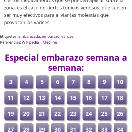
ciertos medicamentos que se pueden aplicar sobre la
zona, es el caso de ciertos tónicos venosos, que suelen
ser muy efectivos para aliviar las molestias que
provocan las varices.
Etiquetas:
embarazada
,
embarazo
,
varices
Referencias:
Wikipedia
|
Medline
Especial embarazo semana a
semana:
3
4
5
6
7
8
9
10
11
12
13
14
15
16
17
18
19
20
21
22
23
24
25
26
27
28
29
30
31
32
33
34