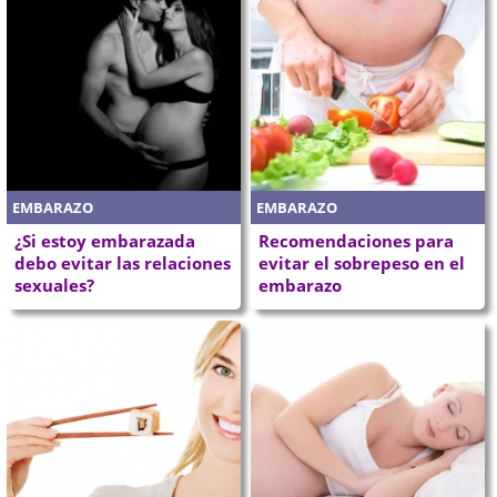
EMBARAZO
EMBARAZO
¿Si estoy embarazada
Recomendaciones para
debo evitar las relaciones
evitar el sobrepeso en el
sexuales?
embarazo