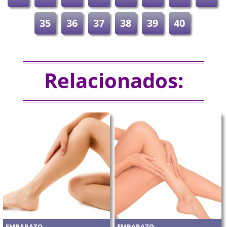
35
36
37
38
39
40
Relacionados:
EMBARAZO
EMBARAZO