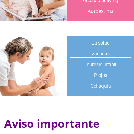
Acoso o bullying
Autoestima
La salud
Vacunas
Enuresis infantil
Piojos
Celiaquía
Aviso importante