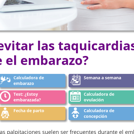
vitar las taquicardia
 el embarazo?
Calculadora de
Semana a semana
embarazo
Test: ¿Estoy
Calculadora de
embarazada?
ovulación
Fecha de parto
Calculadora de
concepción
las palpitaciones suelen ser frecuentes durante el em