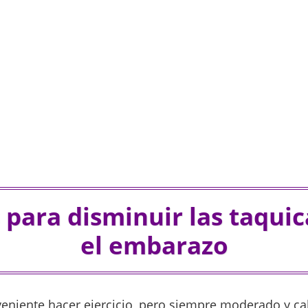
 para disminuir las taquic
el embarazo
veniente hacer ejercicio, pero siempre moderado y ca