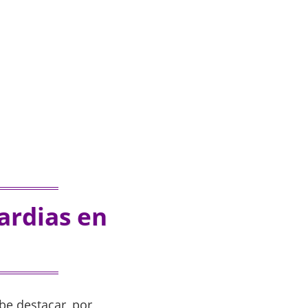
ardias en
be destacar, por