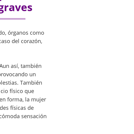
 graves
ndo, órganos como
caso del corazón,
Aun así, también
 provocando un
olestias. También
cio físico que
en forma, la mujer
des físicas de
ncómoda sensación