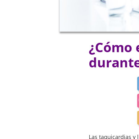
¿Cómo e
durante
Las taquicardias y 