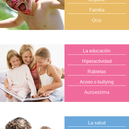
Familia
Ocio
La educación
Hiperactividad
Rabietas
Acoso o bullying
Autoestima
La salud