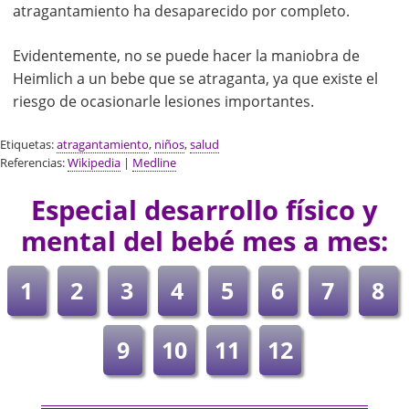
atragantamiento ha desaparecido por completo.
Evidentemente, no se puede hacer la maniobra de
Heimlich a un bebe que se atraganta, ya que existe el
riesgo de ocasionarle lesiones importantes.
Etiquetas:
atragantamiento
,
niños
,
salud
Referencias:
Wikipedia
|
Medline
Especial desarrollo físico y
mental del bebé mes a mes:
1
2
3
4
5
6
7
8
9
10
11
12