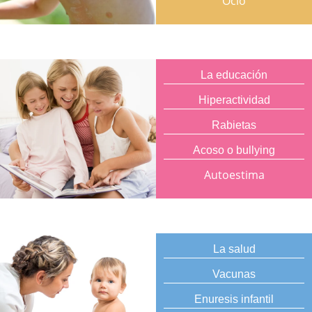
Ocio
La educación
Hiperactividad
Rabietas
Acoso o bullying
Autoestima
La salud
Vacunas
Enuresis infantil