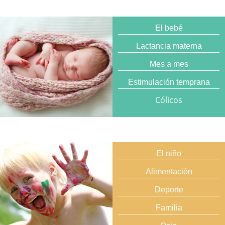
El bebé
Lactancia materna
Mes a mes
Estimulación temprana
Cólicos
El niño
Alimentación
Deporte
Familia