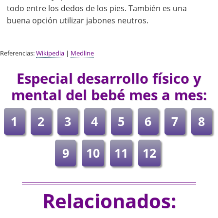
todo entre los dedos de los pies. También es una
buena opción utilizar jabones neutros.
Referencias:
Wikipedia
|
Medline
Especial desarrollo físico y
mental del bebé mes a mes:
1
2
3
4
5
6
7
8
9
10
11
12
Relacionados: