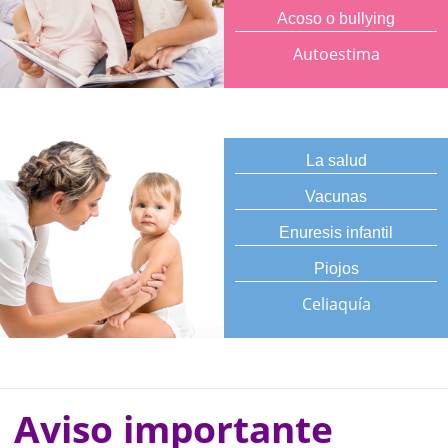
Acoso o bullying
Autoestima
La salud
Vacunas
Enuresis infantil
Piojos
Celiaquía
Aviso importante