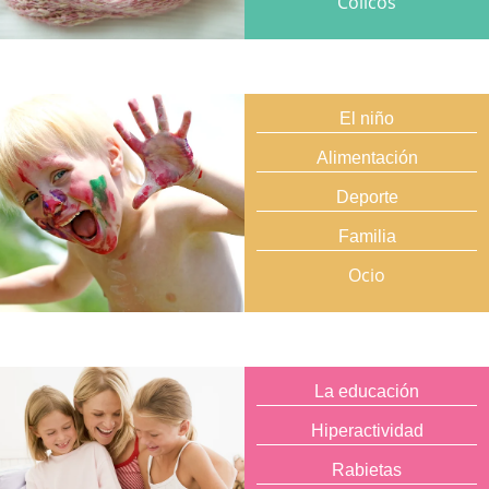
Cólicos
El niño
Alimentación
Deporte
Familia
Ocio
La educación
Hiperactividad
Rabietas