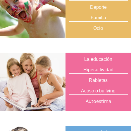
Deporte
Familia
Ocio
La educación
Hiperactividad
Rabietas
Acoso o bullying
Autoestima