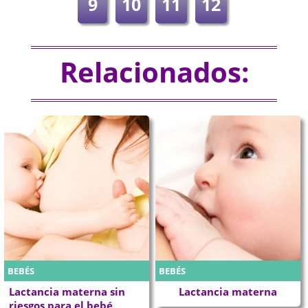
9
10
11
12
Relacionados:
BEBÉS
BEBÉS
Lactancia materna sin
Lactancia materna
riesgos para el bebé