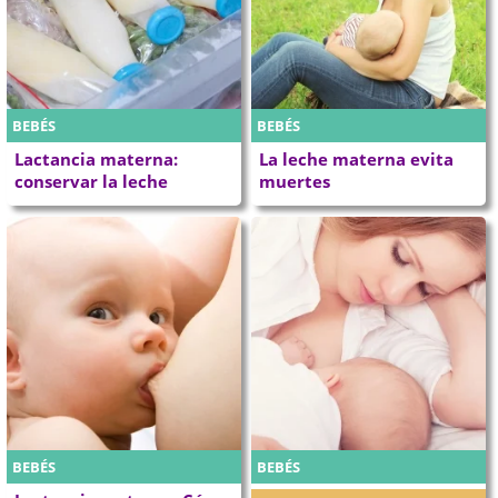
BEBÉS
BEBÉS
Lactancia materna:
La leche materna evita
conservar la leche
muertes
BEBÉS
BEBÉS