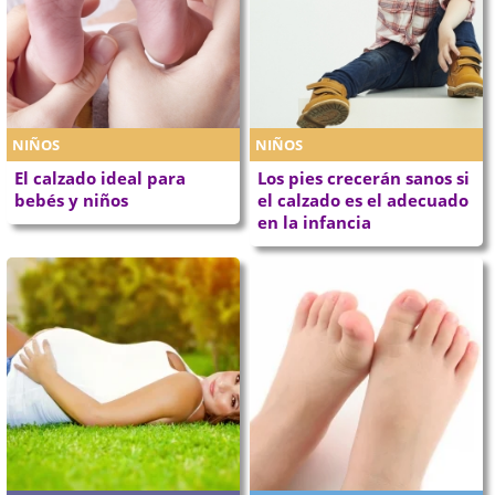
NIÑOS
NIÑOS
El calzado ideal para
Los pies crecerán sanos si
bebés y niños
el calzado es el adecuado
en la infancia