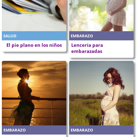
SALUD
EMBARAZO
El pie plano en los niños
Lencería para
embarazadas
EMBARAZO
EMBARAZO