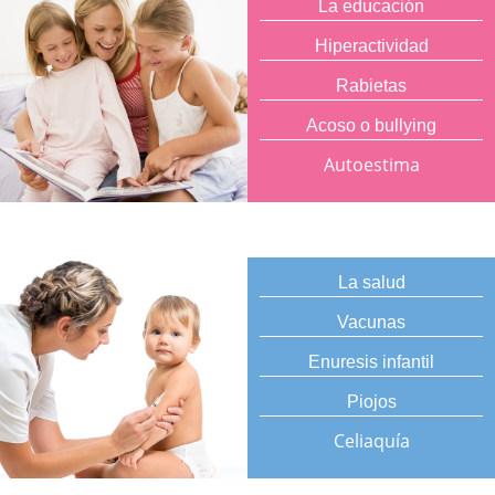
La educación
Hiperactividad
Rabietas
Acoso o bullying
Autoestima
La salud
Vacunas
Enuresis infantil
Piojos
Celiaquía