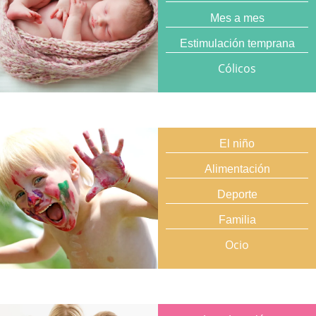
Mes a mes
Estimulación temprana
Cólicos
El niño
Alimentación
Deporte
Familia
Ocio