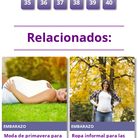
35
36
37
38
39
40
Relacionados:
EMBARAZO
EMBARAZO
Moda de primavera para
Ropa informal para las