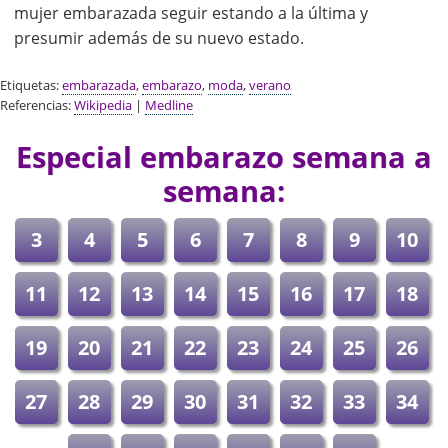
mujer embarazada seguir estando a la última y
presumir además de su nuevo estado.
Etiquetas:
embarazada
,
embarazo
,
moda
,
verano
Referencias:
Wikipedia
|
Medline
Especial embarazo semana a
semana:
3
4
5
6
7
8
9
10
11
12
13
14
15
16
17
18
19
20
21
22
23
24
25
26
27
28
29
30
31
32
33
34