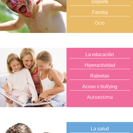
Deporte
Familia
Ocio
La educación
Hiperactividad
Rabietas
Acoso o bullying
Autoestima
La salud