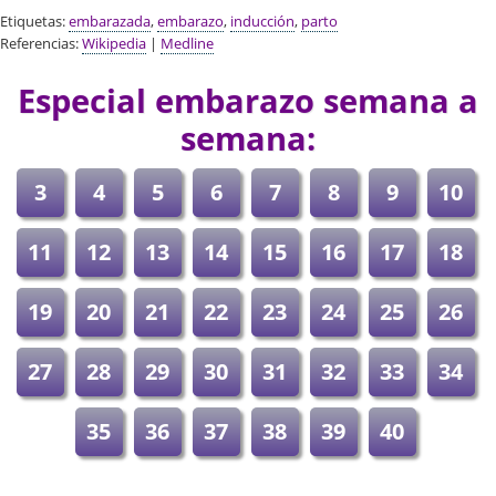
Etiquetas:
embarazada
,
embarazo
,
inducción
,
parto
Referencias:
Wikipedia
|
Medline
Especial embarazo semana a
semana:
3
4
5
6
7
8
9
10
11
12
13
14
15
16
17
18
19
20
21
22
23
24
25
26
27
28
29
30
31
32
33
34
35
36
37
38
39
40