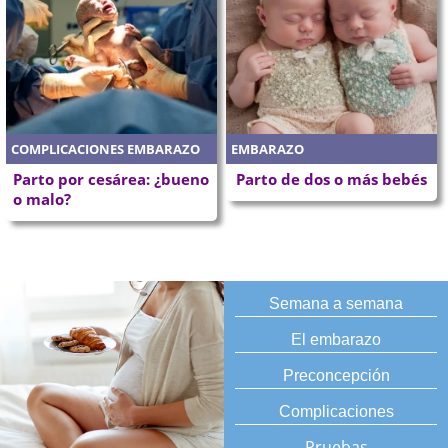
COMPLICACIONES EMBARAZO
EMBARAZO
Parto por cesárea: ¿bueno
Parto de dos o más bebés
o malo?
Semana a semana
El embarazo
Preconcepción
Complicaciones
Pruebas