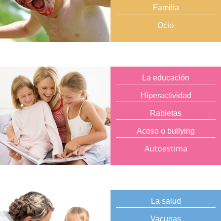
Familia
Ocio
La educación
Hiperactividad
Rabietas
Acoso o bullying
Autoestima
La salud
Vacunas