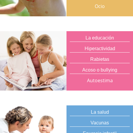
Ocio
La educación
Hiperactividad
Rabietas
Acoso o bullying
Autoestima
La salud
Vacunas