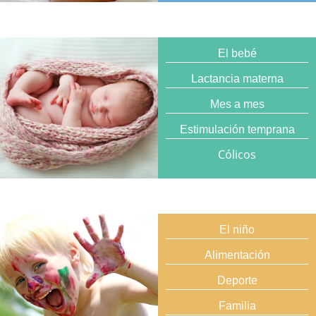
El bebé
Lactancia materna
Mes a mes
Estimulación temprana
Cólicos
El niño
Alimentación
Deporte
Familia