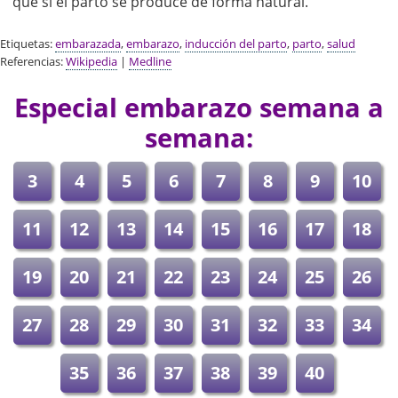
que si el parto se produce de forma natural.
Etiquetas:
embarazada
,
embarazo
,
inducción del parto
,
parto
,
salud
Referencias:
Wikipedia
|
Medline
Especial embarazo semana a
semana:
3
4
5
6
7
8
9
10
11
12
13
14
15
16
17
18
19
20
21
22
23
24
25
26
27
28
29
30
31
32
33
34
35
36
37
38
39
40