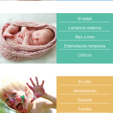
El bebé
Lactancia materna
Mes a mes
Estimulación temprana
Cólicos
El niño
Alimentación
Deporte
Familia