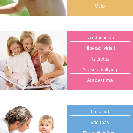
Ocio
La educación
Hiperactividad
Rabietas
Acoso o bullying
Autoestima
La salud
Vacunas