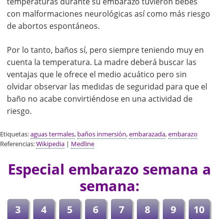
temperaturas durante su embarazo tuvieron bebés
con malformaciones neurológicas así como más riesgo
de abortos espontáneos.
Por lo tanto, baños sí, pero siempre teniendo muy en
cuenta la temperatura. La madre deberá buscar las
ventajas que le ofrece el medio acuático pero sin
olvidar observar las medidas de seguridad para que el
baño no acabe convirtiéndose en una actividad de
riesgo.
Etiquetas:
aguas termales
,
baños inmersión
,
embarazada
,
embarazo
Referencias:
Wikipedia
|
Medline
Especial embarazo semana a
semana:
3
4
5
6
7
8
9
10