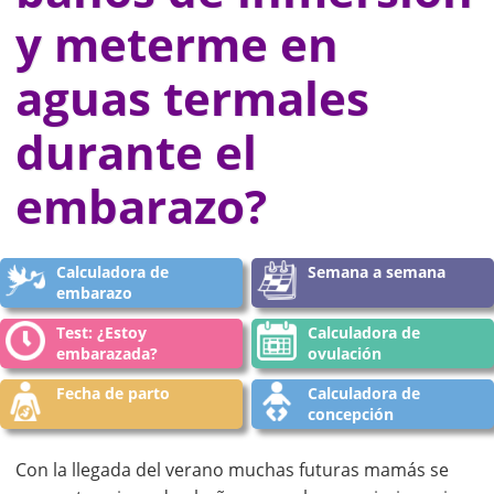
y meterme en
aguas termales
durante el
embarazo?
Calculadora de
Semana a semana
embarazo
Test: ¿Estoy
Calculadora de
embarazada?
ovulación
Fecha de parto
Calculadora de
concepción
Con la llegada del verano muchas futuras mamás se