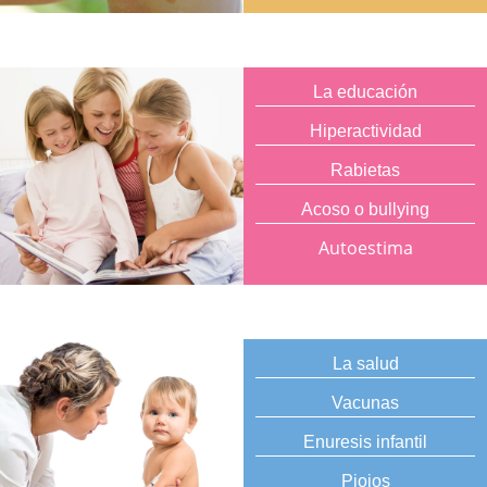
La educación
Hiperactividad
Rabietas
Acoso o bullying
Autoestima
La salud
Vacunas
Enuresis infantil
Piojos