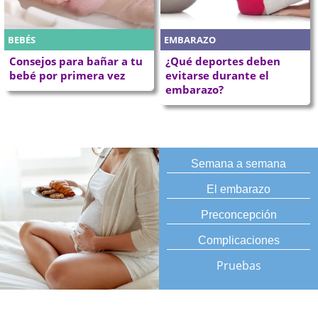
BEBÉS
EMBARAZO
Consejos para bañar a tu
¿Qué deportes deben
bebé por primera vez
evitarse durante el
embarazo?
Semana a semana
El embarazo
Preconcepción
Complicaciones
Pruebas