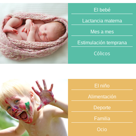
El bebé
Lactancia materna
Mes a mes
Estimulación temprana
Cólicos
El niño
Alimentación
Deporte
Familia
Ocio