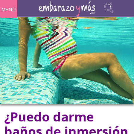
MENÚ
¿Puedo darme
baños de inmersión