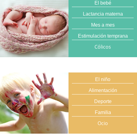
El bebé
Lactancia materna
Mes a mes
Estimulación temprana
Cólicos
El niño
Alimentación
Deporte
Familia
Ocio