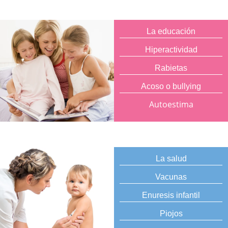
La educación
Hiperactividad
Rabietas
Acoso o bullying
Autoestima
La salud
Vacunas
Enuresis infantil
Piojos