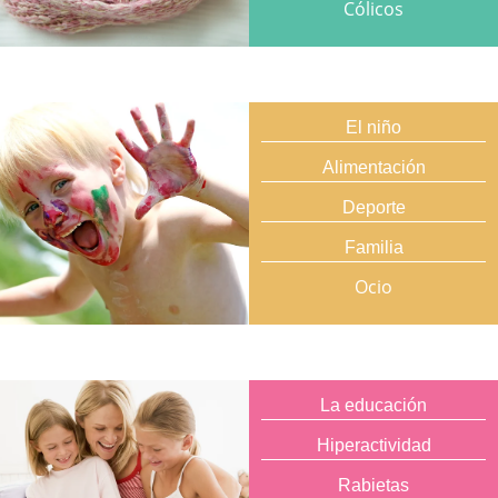
Cólicos
El niño
Alimentación
Deporte
Familia
Ocio
La educación
Hiperactividad
Rabietas