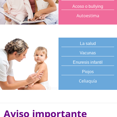
Acoso o bullying
Autoestima
La salud
Vacunas
Enuresis infantil
Piojos
Celiaquía
Aviso importante