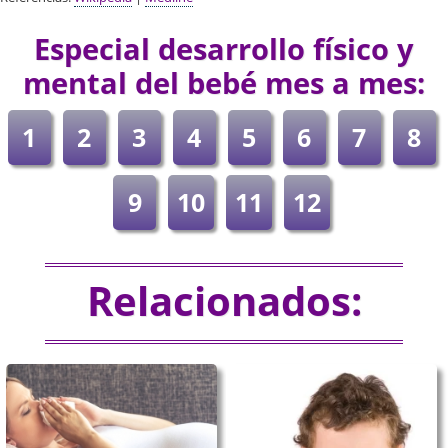
Especial desarrollo físico y
mental del bebé mes a mes:
1
2
3
4
5
6
7
8
9
10
11
12
Relacionados: