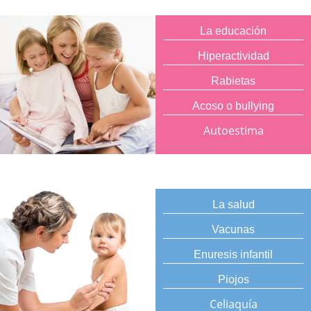
La educación
Hiperactividad
Rabietas
Acoso o bullying
Autoestima
La salud
Vacunas
Enuresis infantil
Piojos
Celiaquía