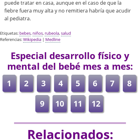
puede tratar en casa, aunque en el caso de que la
fiebre fuera muy alta y no remitiera habría que acudir
al pediatra.
Etiquetas:
bebes
,
niños
,
rubeola
,
salud
Referencias:
Wikipedia
|
Medline
Especial desarrollo físico y
mental del bebé mes a mes:
1
2
3
4
5
6
7
8
9
10
11
12
Relacionados: