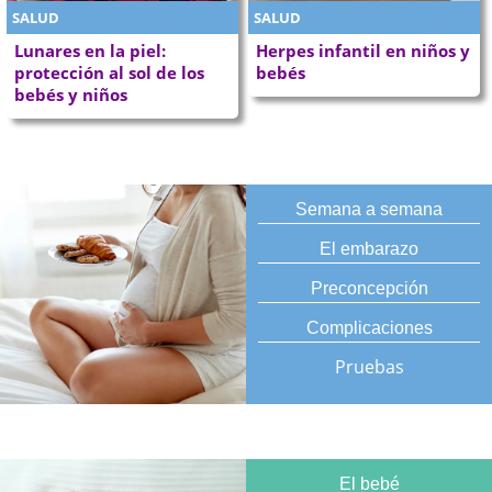
SALUD
SALUD
Lunares en la piel:
Herpes infantil en niños y
protección al sol de los
bebés
bebés y niños
Semana a semana
El embarazo
Preconcepción
Complicaciones
Pruebas
El bebé