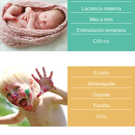
Lactancia materna
Mes a mes
Estimulación temprana
Cólicos
El niño
Alimentación
Deporte
Familia
Ocio