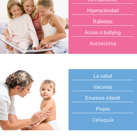
Hiperactividad
Rabietas
Acoso o bullying
Autoestima
La salud
Vacunas
Enuresis infantil
Piojos
Celiaquía