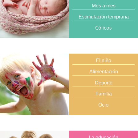
Mes a mes
Estimulación temprana
Cólicos
El niño
Alimentación
Deporte
Familia
Ocio
La educación