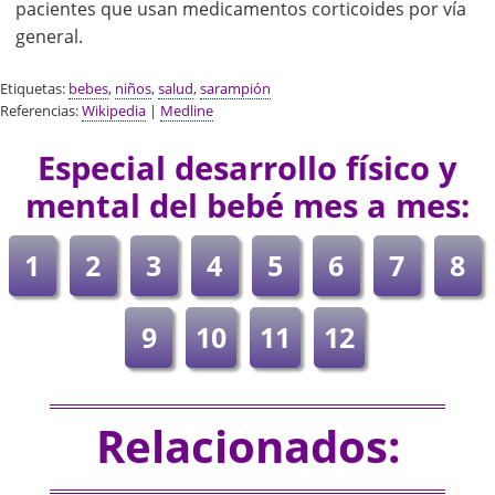
pacientes que usan medicamentos corticoides por vía
general.
Etiquetas:
bebes
,
niños
,
salud
,
sarampión
Referencias:
Wikipedia
|
Medline
Especial desarrollo físico y
mental del bebé mes a mes:
1
2
3
4
5
6
7
8
9
10
11
12
Relacionados: